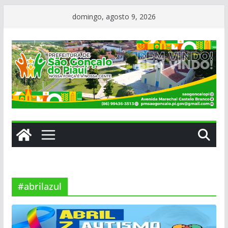
Pular
domingo, agosto 9, 2026
para
o
conteúdo
#abrilazul